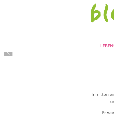
LEBEN
Inmitten ei
un
Er wa