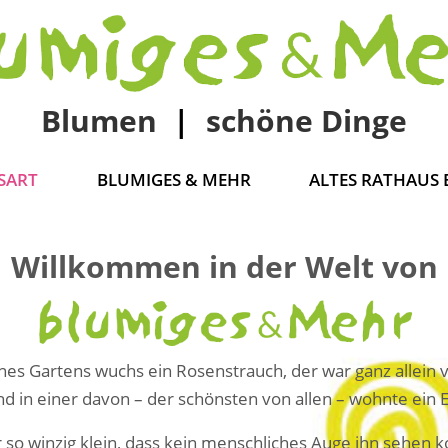
Blumen
|
schöne Dinge
SART
BLUMIGES & MEHR
ALTES RATHAUS
Willkommen in der Welt von
nes Gartens wuchs ein Rosenstrauch, der war ganz allein 
d in einer davon – der schönsten von allen – wohnte ein E
r so winzig klein, dass kein menschliches Auge ihn sehen k