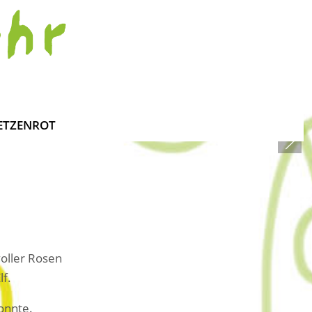
 ETZENROT
voller Rosen
lf.
onnte.