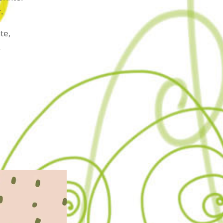
.
te,
.